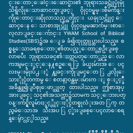
င္းေတာ္ေခါင္းေဆာင္မ်ား၏ ဘုုရားသခင္ကိုုပိုုမိုု
သိရွိလိုုေသာဆာငတ္မႈျဖင့္ ဝိုုင္ဝမ္ရွမ္းစီမံကိန္း
ကိုုေတာင္းဆိုုလာသည့္အတိုုင္း ယခုုသင္ကိုုင္ ေ
ဆာင္ေန ေသာစာအုုပ္ကိုု ဝိုုင္ဝမ္သမၼာက်မ္းစာေ
လ့လာျခင္းေက်ာင္း YWAM School of Biblical
Studies(SBS)၌အ ေျခ ခံ၍ထုုတ္လုုပ္ထားပါသည္။ စ
စ္မွန္ေသာခရစ္ေတာ္၏တပည့္ေတာ္တစ္ဦးျဖစ္
လာၿပီး ဘုုရားသခင္၏ႏႈတ္ကပတ္ေတာ္သည္ ေလာ
ကအျမင္ႏွင့္ေန႔စဥ္ေရ ြးခ်ယ္မႈမ်ားအ ေပၚ
လႊမ္းမိုုးပ်ံ႕ ႏွံ႔ျခင္းကိုုျမင္ေတ ြ႕လိုုေ
သာႏိုုင္ငံတကာမွ ေစတနာ့ဝန္ထမ္းမ်ားက ႏွစ္ႏွင့္ခ်ီ
အခ်ိန္ယူ၍ျပဳစုုေဖာ္ထုုတ္ ထားပါသည္။ ဤစာအုပ္
အားျဖင့္ သင္၏အသက္တာ၌သာမက သင့္ေဘးပတ္
ဝန္းက်င္ရွိလူမ်ားႏွင့္တိုင္းႏိုင္ငံတစ္ခုလံုးအတ ြက္ တ
ည္ၿမဲေသာအ သီးအပ ြင့္မ်ားျဖစ္ေပၚလာေစရ
န္ေမွ်ာ္လင့္ပါသည္။