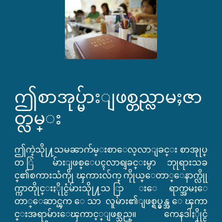
ဤစာအုပ္မ်ားျဖစ္တည္လာမႈဇာ
တ္လမ္း  
ဤကဲ့သိုု႔သမၼာက်မ္းစာေလ့လာျခင္း စာအုုပ္
တ ြဲ မ်ားျဖစ္ေပၚလာရျခင္းမွာ ဘုုရားသခ
င္၏စကားသံကိုု ၾကားလ်က္ ကိုုယ္ေတာ္ေနာက္လိုု
က္ကာတိုုင္းႏိုုင္ငံမ်ားသိုု႔သ ြာ းေရာက္အမႈေ
တာ္ေဆာင္ၾက ေသာ လူမ်ား၏ျဖစ္ရပ္မွန္အ ေၾကာ
င္းအရာမ်ားေၾကာင့္ျဖစ္သည္။ ကေနဒါႏိုုင္ငံ