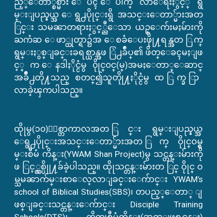
ည့္ေတာ္စစ္မ်ား ေပၚ ေပါက္ လာေရးႏွင့္ ရွ
မ္းျပည္နယ္အ ေရွ႕ပိုုင္းရွိ အသင္းေတာ္မ်ားအတ
ြင္း သမၼာတရားႏွင့္ညီေသာ ယဥ္ေက်းမႈမ်ားကို
ႀကံဆ ေဖာ္ထုတ္ရာ၌အ ေစခံေပးဖိုု႔ရန္အတ ြက္
ရွမ္းႏွစ္ျခင္းခရစ္ယာန္အဖ ြဲ႕ခ်ဳပ္၏ ဖိတ္ေခၚမႈျဖ
င့္ က ေနဒါႏိုင္ငံမွ ၀ိုုင္၀င္(မ္)အမႈေတာ္ေဆာင္
အခ်ဳိ႕တို႔သည္ စတင္၍သူတိုု႔ႏိုင္ငံမွ ထ ြက္ခ ြာ
လာခဲ့ၾကပါသည္။
ထိုုမွ(၁၀)ႏွစ္တာကာလအတ ြင္း ရွမ္းျပည္နယ္အ
ေရွ႕ပိုုင္းအသင္းေတာ္မ်ားအတ ြက္ ဝိုုင္ဝမ္ရွ
မ္းစီမံ ကိန္း(YWAM Shan Project)မွ သင္တန္းမ်ားကို
ဖ ြင့္လွစ္ပိုု႔ခ်ခဲ့ပါသည္။ ထိုုသင္တန္းမ်ားတ ြင္ ဝိုုင္ ဝ
မ္သမၼာက်မ္းစာေလ့လာျခင္းေက်ာင္း YWAM’s
school of Biblical Studies(SBS)၊ တပည့္ေတာ္ ျ
ဖစ္ျခင္းသင္တန္းေက်ာင္း Disciple Training
Schools(DTS)၊ တိတုုစီမံကိန္း(ဆရာျဖစ္သင္တန္း)