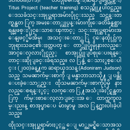
Titus Project (teacher training) စသည္တိုု႔ပါဝင္သည္။
ေဒသခံသင္းအုုပ္ဆရာအမ်ားပိုုင္းသည္ သင္တန္းတ
က္ရန္အတ ြက္ အမႈေတာ္လုုပ္ငန္းမ်ားကိုုေခတၱခ်န္ရစ္ထား
ရန္မျဖစ္ႏိုုင္ေသာေၾကာင့္ သင္းအုုပ္ဆရာမ်ားအ
ေနျဖင့္မိမိအိမ္၊ အသင္းေတာ္တ ြင္ေနထိုုင္လ်က္
ဘုုရားသခင္၏ႏႈတ္ကပတ္ ေတာ္ကိုုပိုုမိုုနားလည္ေ
အာင္ေလ့လာႏိုုင္မည့္ စာအုုပ္ကိုုျပဳစုုေပးရန္ေ
တာင္းဆိုုျခင္းခံရသည္။ လ ြန္ခဲ့ ေသာႏွစ္ေပါ
င္း (၂၀၀)ခန္႔က ဆရာယုဒသန္ (Adoniram Judson)
သည္ သမၼာက်မ္းစာကို ျမန္မာဘာသာသို႔ ျပန္ဆို
ေပးခဲ့ေသာ္လည္း ထိုသမၼာက်မ္းစာကိုပိုမို နား
လည္ေစရန္ႏွင့္ လက္ေတ ြ႔အသံုးခ်ႏိုင္ရန္အတ
ြက္ က်မ္းစာေလ့လာျခင္းအ ေထာက္အကူလ
မ္းညႊန္ စာအုပ္စာေပ မ်ားမွာမူ အလ ြန္႐ွားပါးခဲ့ပါ
သည္။
ထိုုသင္းအုုပ္ဆရာမ်ားႏွင့္အ ေျမာ္အျမင္ရွိေသာအသ