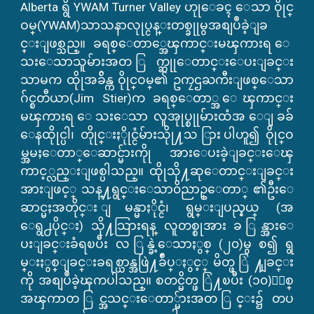
Alberta ရွိ YWAM Turner Valley ဟုုေခၚ ေသာ ဝိုုင္
ဝမ္(YWAM)သာသနာလုုပ္ငန္းတစ္ခုုမွအစျပဳခဲ့ျခ
င္းျဖစ္သည္။ ခရစ္ေတာ္အေၾကာင္းမၾကားရ ေ
သးေသာသူမ်ားအတ ြက္ဆုုေတာင္းေပးျခင္း
သာမက ထိုုအခ်ိန္က ဝိုုင္ဝမ္၏ ဥကၠဌႀကီးျဖစ္ေသာ
ဂ်င္စတီယာ(Jim Stier)က ခရစ္ေတာ္အ ေၾကာင္း
မၾကားရ ေသးေသာ လူအုုပ္စုုမ်ားထံအ ေျခခ်
ေနထိုုင္ပါ၊ တိုုင္းႏိုုင္ငံမ်ားသိုု႔သ ြားပါဟူ၍ ဝိုုင္ဝ
မ္အမႈေတာ္ေဆာင္မ်ားကိုု အားေပးခဲ့ျခင္းေၾ
ကာင့္လည္းျဖစ္ပါသည္။ ထိုုသို႔ဆုေတာင္းျခင္း
အားျဖင့္ သန္႔ရွင္းေသာ၀ိညာဥ္ေတာ္ ၏ဦးေ
ဆာင္မႈအတိုင္း ျမန္မာႏိုင္ငံ၊ ရွမ္းျပည္နယ္ (အ
ေရွ႕ပိုင္း) သို႔သြားရန္ လူတစ္စုအား ခ ြန္အားေ
ပးျခင္းခံရၿပီး လ ြန္ခဲ့ေသာႏွစ္ (၂၀)မွ စ၍ ရွ
မ္းႏွစ္ျခင္းခရစ္ယာန္အဖြဲ႔ခ်ဳပ္ႏွင့္ မိတ္ဖ ြဲ ႔ျခင္း
ကို အစျပဳခဲ့ၾကပါသည္။ စတင္မိတ္ဖ ြဲ႔ၿပီး (၁၀)ႏွစ္
အၾကာတ ြင္အသင္းေတာ္မ်ားအတ ြင္း၌ တပ