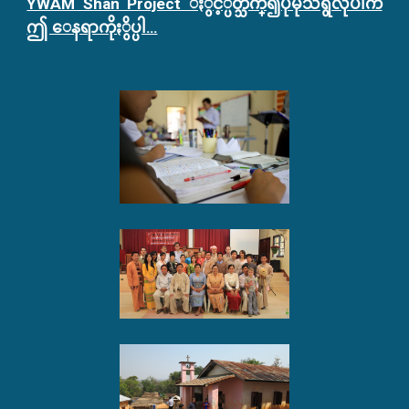
YWAM Shan Project ႏွင့္ပတ္သက္၍ပိုမိုသိရွိလိုပါက
ဤ ေနရာကိုႏွိပ္ပါ…