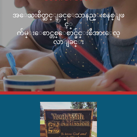
အ​ေသးစိတ္ဆင္ျခင္​ေသာနည္းစနစ္ျဖ
င့္
က်မ္းေစာင္တစ္ေစာင္ခ်င္းစီအားေလ့
လာျခင္း